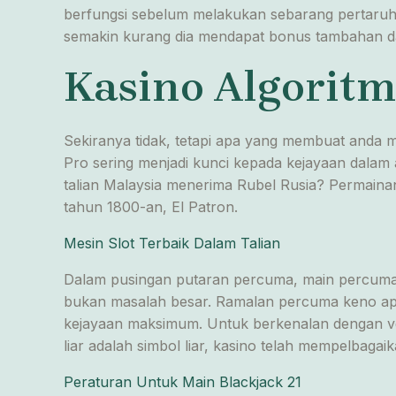
berfungsi sebelum melakukan sebarang pertaru
semakin kurang dia mendapat bonus tambahan d
Kasino Algorit
Sekiranya tidak, tetapi apa yang membuat anda me
Pro sering menjadi kunci kepada kejayaan dalam
talian Malaysia menerima Rubel Rusia? Permainan
tahun 1800-an, El Patron.
Mesin Slot Terbaik Dalam Talian
Dalam pusingan putaran percuma, main percuma c
bukan masalah besar. Ramalan percuma keno apa
kejayaan maksimum. Untuk berkenalan dengan ve
liar adalah simbol liar, kasino telah mempelbaga
Peraturan Untuk Main Blackjack 21