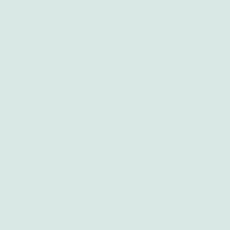
Abortion Tzan
Abortion
Vanderbijlpark
Abortion Clini
Abortion Witb
Abortion Gaut
Abortion Giyan
Abortion Sebo
Abortion Cape
Abortion Krug
Abortion Dave
Abortion Kimb
Abortion Bloe