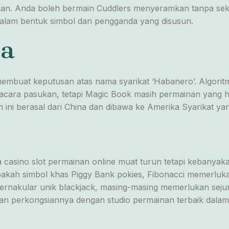
han. Anda boleh bermain Cuddlers menyeramkan tanpa sek
alam bentuk simbol dan pengganda yang disusun.
ma
mbuat keputusan atas nama syarikat ‘Habanero’. Algoritma 
 acara pasukan, tetapi Magic Book masih permainan yang 
 ini berasal dari China dan dibawa ke Amerika Syarikat y
asino slot permainan online muat turun tetapi kebanyakan
kah simbol khas Piggy Bank pokies, Fibonacci memerluka
rnakular unik blackjack, masing-masing memerlukan sejum
ikan perkongsiannya dengan studio permainan terbaik dalam 