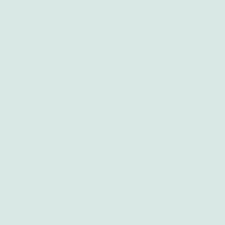
ruit
hern
kwane
tha
uman
 London
to
kom
nda
ria
ton
astle