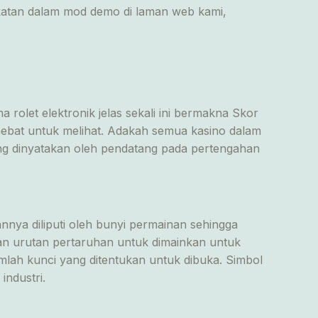
atan dalam mod demo di laman web kami,
rolet elektronik jelas sekali ini bermakna Skor
hebat untuk melihat. Adakah semua kasino dalam
ang dinyatakan oleh pendatang pada pertengahan
nya diliputi oleh bunyi permainan sehingga
n urutan pertaruhan untuk dimainkan untuk
lah kunci yang ditentukan untuk dibuka. Simbol
industri.