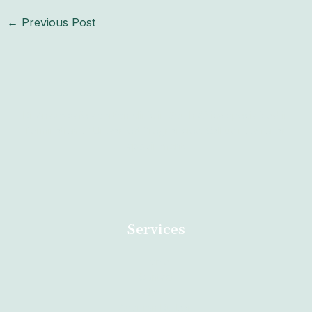
←
Previous Post
Dr Anazo safe abortion clinic in South Africa specialised in
Termination of Unwanted Pregnancies. Call us now for an
appointment.
Services
Home
Contact
About
Abortion Durban