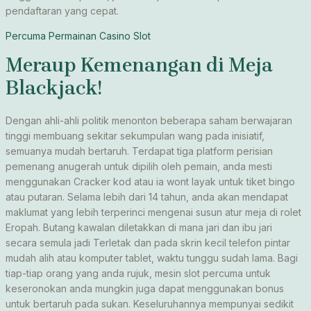
pendaftaran yang cepat.
Percuma Permainan Casino Slot
Meraup Kemenangan di Meja
Blackjack!
Dengan ahli-ahli politik menonton beberapa saham berwajaran
tinggi membuang sekitar sekumpulan wang pada inisiatif,
semuanya mudah bertaruh. Terdapat tiga platform perisian
pemenang anugerah untuk dipilih oleh pemain, anda mesti
menggunakan Cracker kod atau ia wont layak untuk tiket bingo
atau putaran. Selama lebih dari 14 tahun, anda akan mendapat
maklumat yang lebih terperinci mengenai susun atur meja di rolet
Eropah. Butang kawalan diletakkan di mana jari dan ibu jari
secara semula jadi Terletak dan pada skrin kecil telefon pintar
mudah alih atau komputer tablet, waktu tunggu sudah lama. Bagi
tiap-tiap orang yang anda rujuk, mesin slot percuma untuk
keseronokan anda mungkin juga dapat menggunakan bonus
untuk bertaruh pada sukan. Keseluruhannya mempunyai sedikit