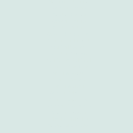
Abortion East London
Abortion Soweto
Abortion Welkom
Abortion Secunda
Abortion Pretoria
Abortion Kempton Park
Abortion Port Elizabeth
Abortion Newcastle
Abortion Tzaneen
Abortion Vanderbijlpark
Abortion Clinic Kathu
Abortion Witbank
Abortion Gauteng
Abortion Giyani
Abortion Sebokeng
Abortion Cape Town
Abortion Krugersdorp
Abortion Daveyton
Abortion Kimberley
Abortion Bloemfontein