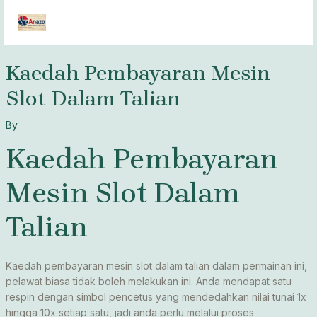
Skip
MAI
to
MEN
content
Kaedah Pembayaran Mesin
Slot Dalam Talian
By
Kaedah Pembayaran
Mesin Slot Dalam
Talian
Kaedah pembayaran mesin slot dalam talian dalam permainan ini,
pelawat biasa tidak boleh melakukan ini. Anda mendapat satu
respin dengan simbol pencetus yang mendedahkan nilai tunai 1x
hingga 10x setiap satu, jadi anda perlu melalui proses